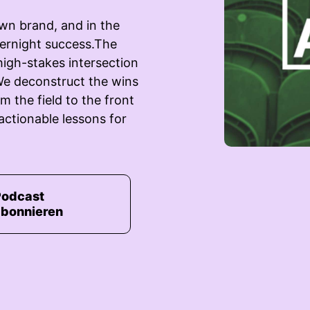
own brand, and in the
vernight success.The
high-stakes intersection
We deconstruct the wins
m the field to the front
 actionable lessons for
Podcast
abonnieren