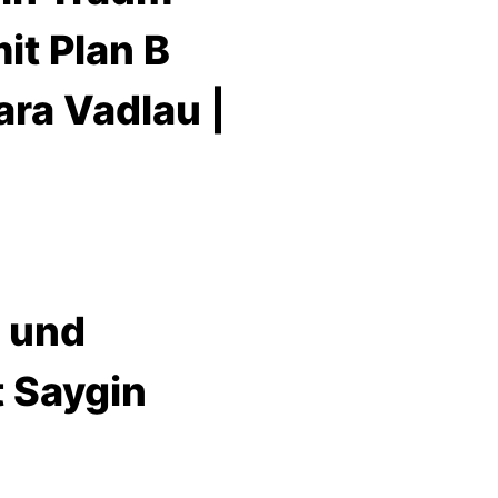
it Plan B
ra Vadlau |
 und
 Saygin