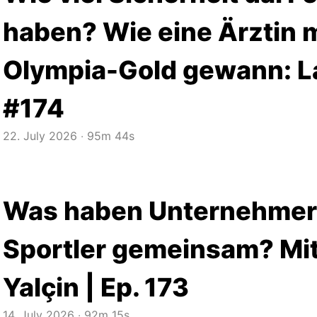
haben? Wie eine Ärztin m
Olympia-Gold gewann: La
#174
22. July 2026
‧
95m 44s
Was haben Unternehmer
Sportler gemeinsam? Mit
Yalçin | Ep. 173
14. July 2026
‧
92m 15s