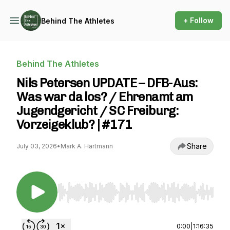
+ Follow
Behind The Athletes
Behind The Athletes
Nils Petersen UPDATE – DFB-Aus:
Was war da los? / Ehrenamt am
Jugendgericht / SC Freiburg:
Vorzeigeklub? | #171
Share
July 03, 2026
•
Mark A. Hartmann
Use Left/Right to seek, Home/End to jump to st
0:00
|
1:16:35